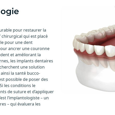
logie
urable pour restaurer la
f chirurgical qui est placé
lle pour une dent
 pour ancrer une couronne
 dent et améliorant la
nes, les implants dentaires
echerchent une solution
ainsi la santé bucco-
 est possible de poser des
i les conditions le
oints de suture et d’appliquer
est l’implantologiste – un
res – qui évaluera les