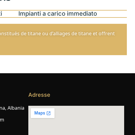
i
Impianti a carico immediato
nstitués de titane ou d’alliages de titane et offrent
Adresse
na, Albania
om